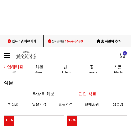
0
기업혜택관
화환
난
꽃
식물
B2B
Wreath
Orchids
Flowers
Plants
식물
탁상용 화분
관엽 식물
최신순
낮은가격
높은가격
판매순위
상품명
10%
12%