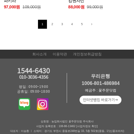
파키라
킹벤자민
97,000원
109,000원
88,000원
99,000원
1
2
3
4
5
회사소개
이용약관
개인정보취급방침
1544-6430
우리은행
010-3036-4356
1006-801-486984
평일 : 09:00~19:00
예금주 : 꽃주문닷컴
공휴일 : 09:00~18:00
상호명 : 농업회사법인 꽃주문닷컴 주식회사
사업자 등록번호 : 108-86-13462
[사업자정보 확인]
대표자 : 이승환 ㅣ 소재지 : 경기도 부천시 중동로248번길 33, 5층 502호(중동, 구)신풍프라자)