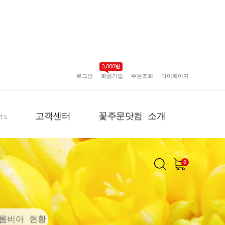
로그인
회원가입
주문조회
마이페이지
고객센터
꽃주문닷컴 소개
ts
0
공지사항
인사말
포토리뷰
회사 연혁
배송사진
플로플로소개
롬비아 현황
FAQ
회원사 현황