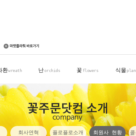
화환
난
꽃
식물
wreath
orchids
flowers
plan
축하 화환
동양란
꽃다발
탁상용 화분
근조 화환
서양란
꽃바구니
관엽 식물
기업회원전용
장미100송이
회사연혁
플로플로소개
회원사 현황
콜