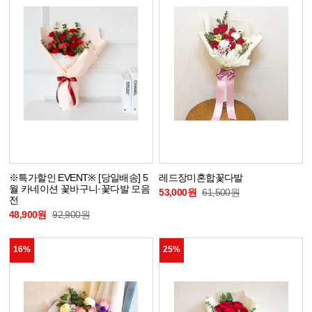
※특가할인 EVENT※ [당일배송] 5
레드장미혼합꽃다발
월 카네이션 꽃바구니·꽃다발 모음
53,000원
61,500원
전
48,900원
92,900원
16%
25%