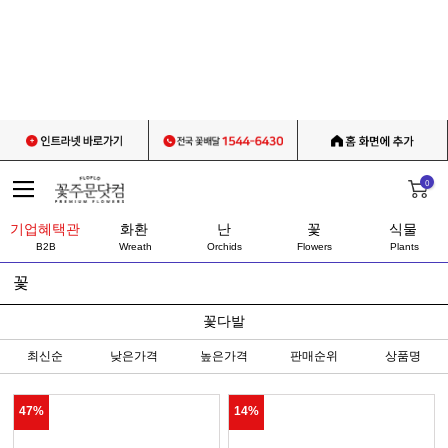
0
기업혜택관
화환
난
꽃
식물
B2B
Wreath
Orchids
Flowers
Plants
꽃
꽃다발
최신순
낮은가격
높은가격
판매순위
상품명
47%
14%