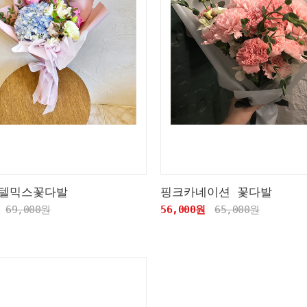
텔믹스꽃다발
핑크카네이션 꽃다발
69,000원
56,000원
65,000원