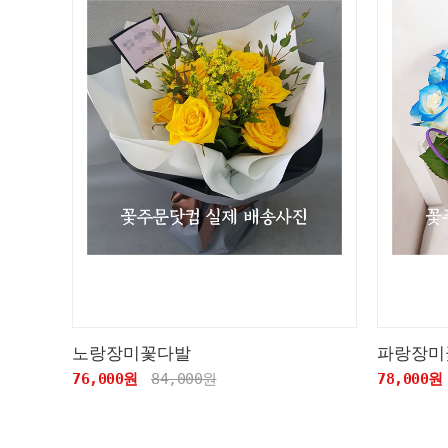
노랑장미꽃다발
파랑장미
76,000원
84,000원
78,000원