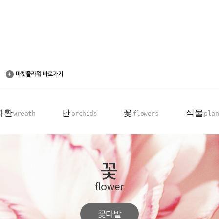
화환
난
꽃
식물
wreath
orchids
flowers
plan
축하 화환
동양란
꽃다발
탁상용 화분
근조 화환
서양란
꽃바구니
관엽 식물
기업회원전용
장미100송이
꽃다발