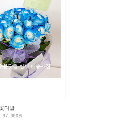
꽃다발
87,000원