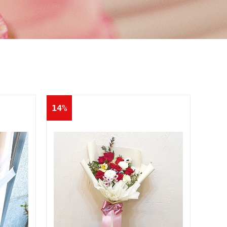
Q&A
콜롬비아현황
기타
14%