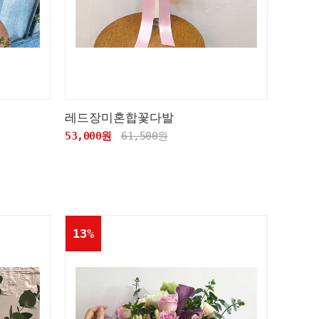
레드장미혼합꽃다발
53,000원
61,500원
13%