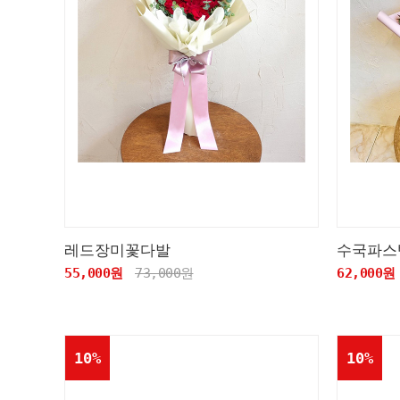
레드장미꽃다발
수국파스
55,000원
73,000원
62,000원
10%
10%