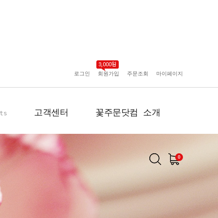
로그인
회원가입
주문조회
마이페이지
고객센터
꽃주문닷컴 소개
ts
0
공지사항
인사말
포토리뷰
회사 연혁
배송사진
플로플로소개
FAQ
회원사 현황