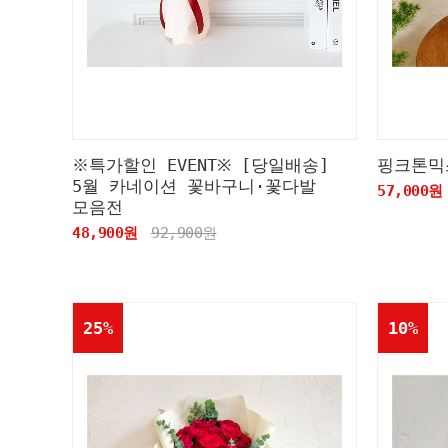
※특가할인 EVENT※ [당일배송]
핑크톤믹
5월 카네이션 꽃바구니·꽃다발
57,000원
모음전
48,900원
92,900원
25%
10%