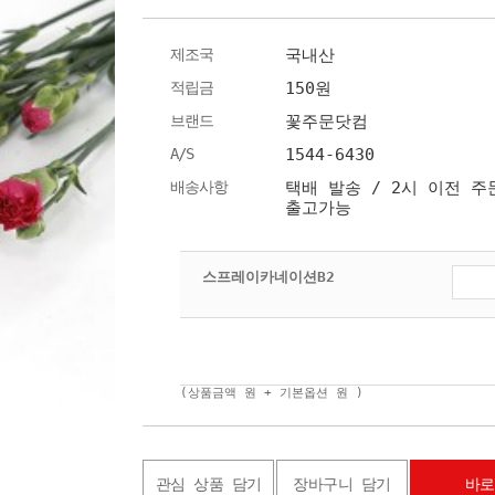
제조국
국내산
적립금
150원
브랜드
꽃주문닷컴
A/S
1544-6430
배송사항
택배 발송 / 2시 이전 주
출고가능
스프레이카네이션B2
(상품금액
원 + 기본옵션
원 )
관심 상품 담기
장바구니 담기
바로