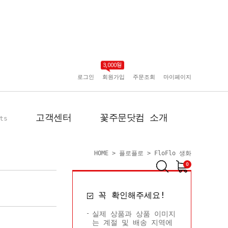
로그인
회원가입
주문조회
마이페이지
고객센터
꽃주문닷컴 소개
ts
HOME
>
플로플로
>
FloFlo 생화
0
공지사항
인사말
꼭 확인해주세요!
포토리뷰
회사 연혁
배송사진
플로플로소개
실제 상품과 상품 이미지
는 계절 및 배송 지역에
FAQ
회원사 현황