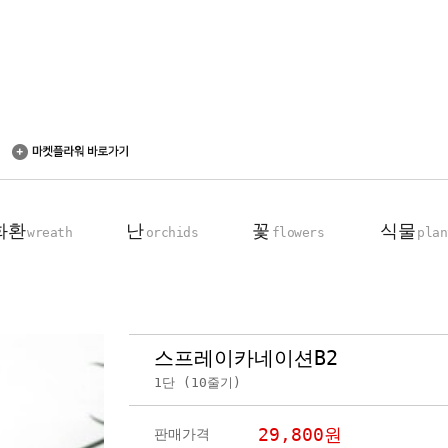
화환
난
꽃
식물
wreath
orchids
flowers
plan
스프레이카네이션B2
축하 화환
동양란
꽃다발
탁상용 화분
1단 (10줄기)
근조 화환
서양란
꽃바구니
관엽 식물
기업회원전용
장미100송이
29,800
원
판매가격