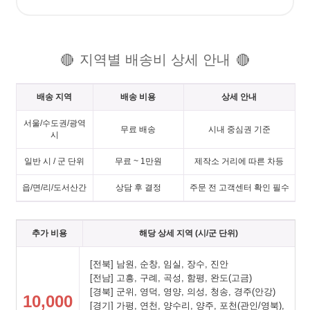
지역별 배송비 상세 안내
🔴
🔴
배송 지역
배송 비용
상세 안내
서울/수도권/광역
무료 배송
시내 중심권 기준
시
일반 시 / 군 단위
무료 ~ 1만원
제작소 거리에 따른 차등
읍/면/리/도서산간
상담 후 결정
주문 전 고객센터 확인 필수
추가 비용
해당 상세 지역 (시/군 단위)
[전북] 남원, 순창, 임실, 장수, 진안
[전남] 고흥, 구례, 곡성, 함평, 완도(고금)
[경북] 군위, 영덕, 영양, 의성, 청송, 경주(안강)
10,000
[경기] 가평, 연천, 양수리, 양주, 포천(관인/영북),