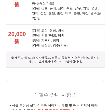
원
화성(송산/마도)
[강원] 강릉, 동해, 삼척, 속초, 양구, 양양, 영월,
인제, 정선, 철원, 춘천, 태백, 홍천, 화천, 원주(문
막) 등
[강원] 고성, 평창, 횡성
20,000
[전남] 완도(금일), 영암
원
[충남] 계룡시, 청양
[경북] 울진군, 경주(외동)
※ 제주도 및 도서산간, 영종도, 소록도 등 일부 지역은 신선도 유지상
배송이 불가하거나 추가비가 발생합니다.
⸫ 필수 안내 사항 ⸫
• 식물 특성상 실제 상품과 이미지는 계절 및 배송 지역에 따라