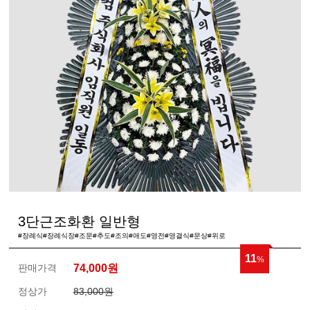
3단근조화환 일반형
#장례식#장례식장#조문#추도#조의#애도#영전#영결식#문상#위로
11
%
판매가격
74,000
원
정상가
83,000원