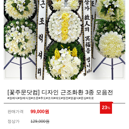
[꽃주문닷컴] 디자인 근조화환 3종 모음전
#장례식#장례식장#조문#추도#조의#애도#영전#영결식#문상#위로
23
%
판매가격
99,000
원
정상가
129,000원