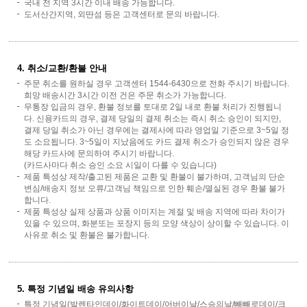
국내 전 지역 3시간 이내 배송 가능합니다.
도서산간지역, 외딴섬 등은 고객센터로 문의 바랍니다.
4. 취소/교환/환불 안내
주문 취소를 원하실 경우 고객센터 1544-6430으로 전화 주시기 바랍니다.
희망 배송시간 3시간 이전 건은 주문 취소가 가능합니다.
무통장 입금의 경우, 환불 정보를 토대로 2일 내로 환불 처리가 진행됩니
다. 신용카드의 경우, 결제 당일의 결제 취소는 즉시 취소 승인이 되지만,
결제 당일 취소가 아닌 경우에는 결제사에 따라 영업일 기준으로 3~5일 정
도 소요됩니다. 3~5일이 지났음에도 카드 결제 취소가 승인되지 않은 경우
해당 카드사에 문의하여 주시기 바랍니다.
(카드사마다 취소 승인 소요 시일이 다를 수 있습니다)
제품 특성상 제작/출고된 제품은 교환 및 환불이 불가하며, 고객님의 단순
변심/배송지 정보 오류/고객님 책임으로 인한 훼손/멸실된 경우 환불 불가
합니다.
제품 특성상 실제 상품과 상품 이미지는 계절 및 배송 지역에 따라 차이가
있을 수 있으며, 화분또는 포장지 등의 모양 색상이 상이할 수 있습니다. 이
사유로 취소 및 환불은 불가합니다.
5. 특정 기념일 배송 유의사항
특정 기념일(발렌타인데이/화이트데이/어버이날/스승의날/빼빼로데이/크