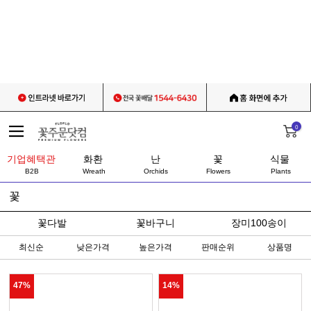
0
기업혜택관
화환
난
꽃
식물
B2B
Wreath
Orchids
Flowers
Plants
꽃
꽃다발
꽃바구니
장미100송이
최신순
낮은가격
높은가격
판매순위
상품명
47%
14%