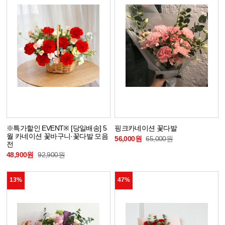
※특가할인 EVENT※ [당일배송] 5
핑크카네이션 꽃다발
월 카네이션 꽃바구니·꽃다발 모음
56,000원
65,000원
전
48,900원
92,900원
13%
47%