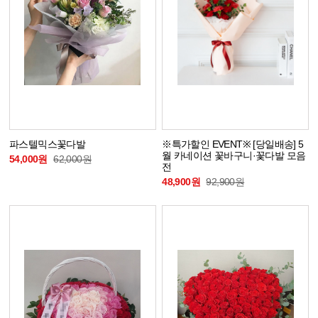
파스텔믹스꽃다발
※특가할인 EVENT※ [당일배송] 5
월 카네이션 꽃바구니·꽃다발 모음
54,000원
62,000원
전
48,900원
92,900원