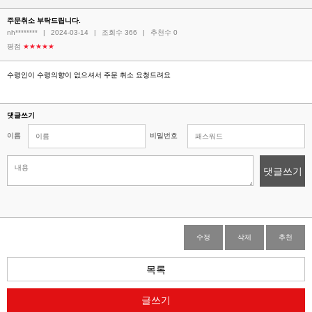
주문취소 부탁드립니다.
nh********
|
2024-03-14
|
조회수 366
|
추천수 0
평점
★★★★★
수령인이 수령의향이 없으셔서 주문 취소 요청드려요
댓글쓰기
이름
비밀번호
댓글쓰기
수정
삭제
추천
목록
글쓰기