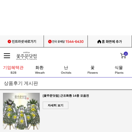
0
기업혜택관
화환
난
꽃
식물
B2B
Wreath
Orchids
Flowers
Plants
상품후기 게시판
[꽃주문닷컴] 근조화환 14종 모음전
자세히 보기