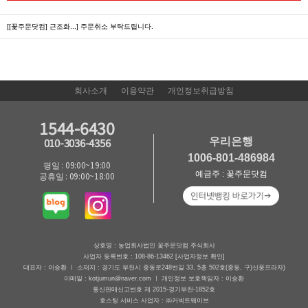
[[꽃주문닷컴] 근조화...]
주문취소 부탁드립니다.
회사소개
이용약관
개인정보취급방침
1544-6430
우리은행
010-3036-4356
1006-801-486984
평일 : 09:00~19:00
예금주 : 꽃주문닷컴
공휴일 : 09:00~18:00
상호명 : 농업회사법인 꽃주문닷컴 주식회사
사업자 등록번호 : 108-86-13462
[사업자정보 확인]
대표자 : 이승환 ㅣ 소재지 : 경기도 부천시 중동로248번길 33, 5층 502호(중동, 구)신풍프라자)
이메일 : kotjumun@naver.com ㅣ 개인정보 보호책임자 : 이승환
통신판매신고번호 제 2015-경기부천-1852호
호스팅 서비스 사업자 : ㈜커넥트웨이브