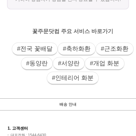
꽃주문닷컴 주요 서비스 바로가기
#전국 꽃배달
#축하화환
#근조화환
#동양란
#서양란
#개업 화분
#인테리어 화분
배송 안내
1. 고객센터
대표전화 : 1544-6430