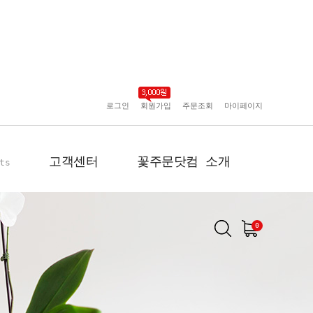
로그인
회원가입
주문조회
마이페이지
고객센터
꽃주문닷컴 소개
ts
0
공지사항
인사말
포토리뷰
회사 연혁
배송사진
플로플로소개
FAQ
회원사 현황