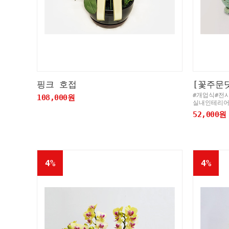
핑크 호접
[꽃주문
#개업식#전
108,000원
실내인테리
52,000원
4%
4%