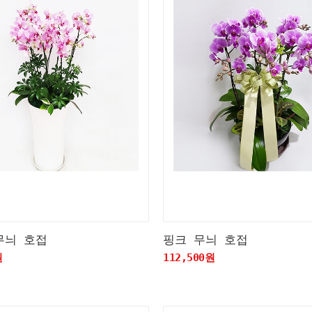
무늬 호접
핑크 무늬 호접
원
112,500원