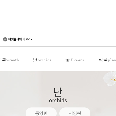
화환
난
꽃
식물
wreath
orchids
flowers
plan
축하 화환
동양란
꽃다발
탁상용 화분
근조 화환
서양란
꽃바구니
관엽 식물
기업회원전용
장미100송이
동양란
서양란