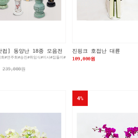
닷컴] 동양난 18종 모음전
진핑크 호접난 대륜
시회#연주회#승진#취임식#이사#집들이#
109,000원
어
239,000원
4%