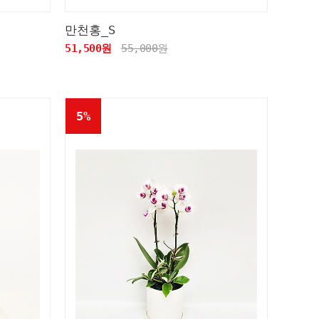
만천홍_S
51,500원
55,000원
5%