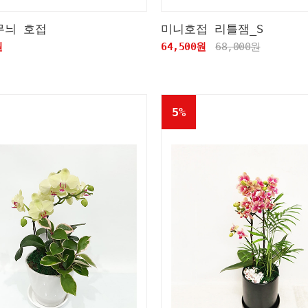
무늬 호접
미니호접 리틀잼_S
원
64,500원
68,000원
5%