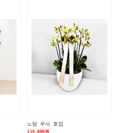
노랑 무늬 호접
159,000원