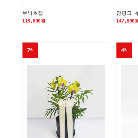
무늬호접
진핑크 
118,000원
147,000
7%
4%