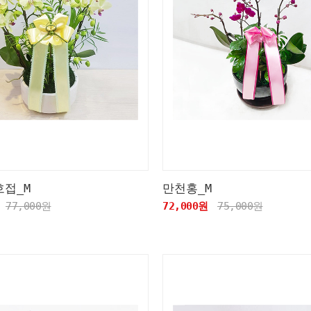
호접_M
만천홍_M
77,000원
72,000원
75,000원