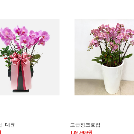
접 대륜
고급핑크호접
원
139,000원