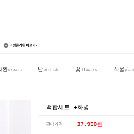
화환
난
꽃
식물
wreath
orchids
flowers
plan
백합세트 +화병
축하 화환
동양란
꽃다발
탁상용 화분
근조 화환
서양란
꽃바구니
관엽 식물
37,900
원
판매가격
기업회원전용
장미100송이