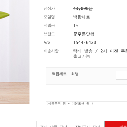
정상가
43,000원
모델명
백합세트
적립금
1%
브랜드
꽃주문닷컴
A/S
1544-6430
배송사항
택배 발송 / 2시 이전 주
출고가능
백합세트 +화병
(상품금액
원 + 기본옵션
원 )