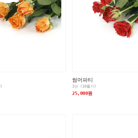
썸머파티
)
1단 (10줄기)
25,000원