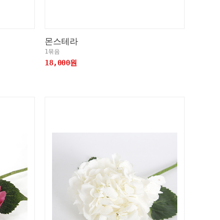
몬스테라
1묶음
18,000원