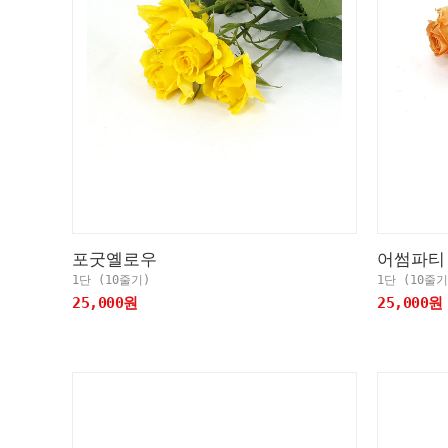
포굿옐로우
어썸파티
1단 (10줄기)
1단 (10줄기
25,000원
25,000원