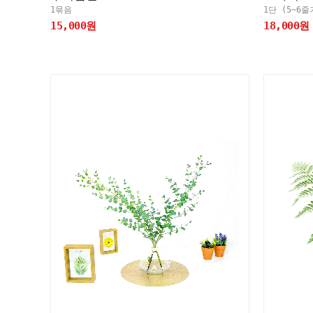
1묶음
1단 (5~6줄
15,000원
18,000원