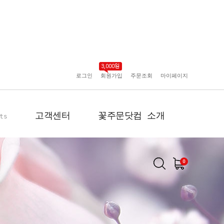
로그인
회원가입
주문조회
마이페이지
고객센터
꽃주문닷컴 소개
ts
0
공지사항
인사말
포토리뷰
회사 연혁
배송사진
플로플로소개
FAQ
회원사 현황