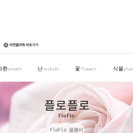
화환
난
꽃
식물
wreath
orchids
flowers
plan
축하 화환
동양란
꽃다발
탁상용 화분
근조 화환
서양란
꽃바구니
관엽 식물
기업회원전용
장미100송이
FloFlo 콜롬비