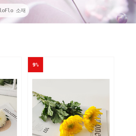
Q&A
콜롬비아현황
loFlo 소재
기타
9%