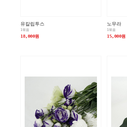
유칼립투스
노무라
1묶음
1묶음
18,000원
15,000원