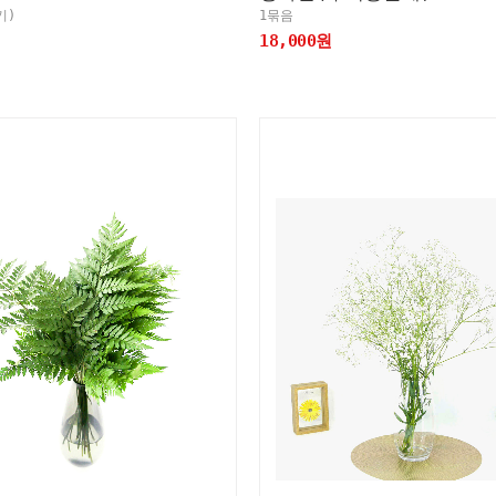
기)
1묶음
18,000원