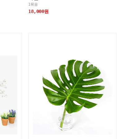
1묶음
18,000원