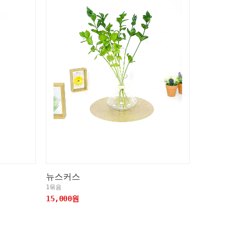
뉴스커스
1묶음
15,000원