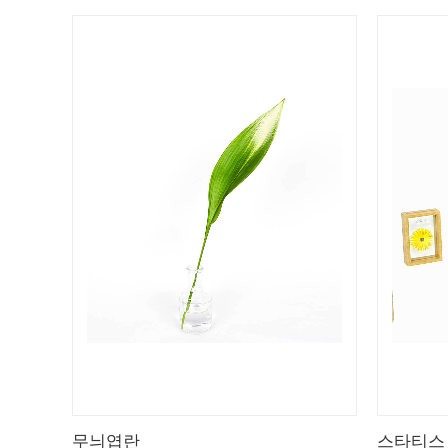
무늬엽란
스타티스