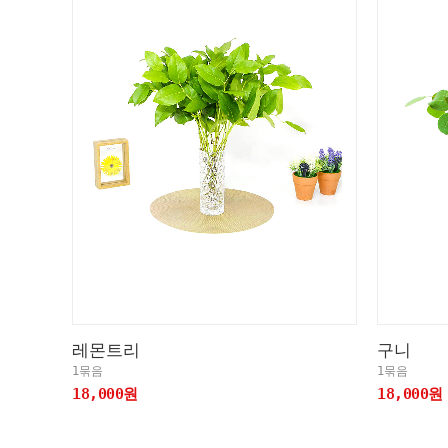
레몬트리
구니
1묶음
1묶음
18,000원
18,000원