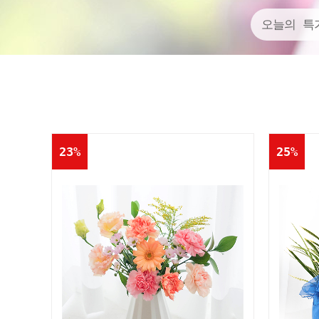
오늘의 특
23%
25%