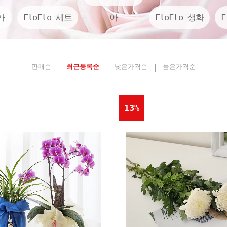
가
FloFlo 세트
아
FloFlo 생화
F
판매순
최근등록순
낮은가격순
높은가격순
13%