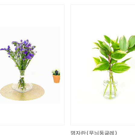
명자란(무늬둥글레)