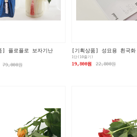
품] 플로플로 보자기난
[기획상품] 성묘용 흰국화
1단(10줄기)
19,800원
22,800원
79,000원