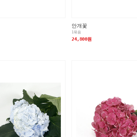
안개꽃
1묶음
24,800원