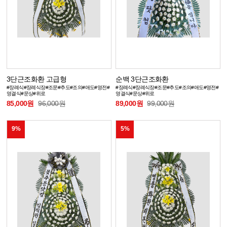
3단근조화환 고급형
순백 3단근조화환
#장례식#장례식장#조문#추도#조의#애도#영전#
#장례식#장례식장#조문#추도#조의#애도#영전#
영결식#문상#위로
영결식#문상#위로
85,000원
96,000원
89,000원
99,000원
9%
5%