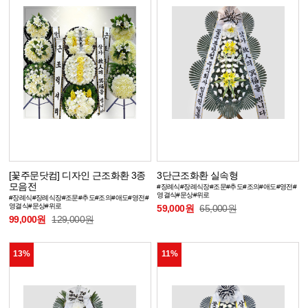
[꽃주문닷컴] 디자인 근조화환 3종
3단근조화환 실속형
모음전
#장례식#장례식장#조문#추도#조의#애도#영전#
영결식#문상#위로
#장례식#장례식장#조문#추도#조의#애도#영전#
영결식#문상#위로
59,000원
65,000원
99,000원
129,000원
13%
11%