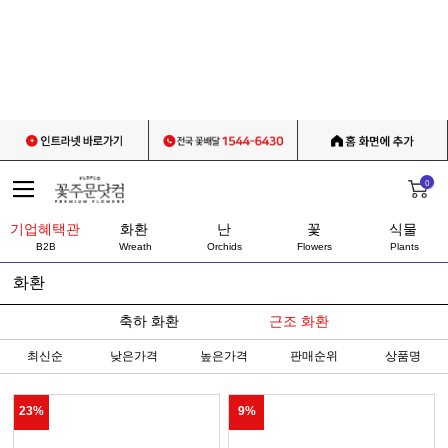
0
기업혜택관
화환
난
꽃
식물
B2B
Wreath
Orchids
Flowers
Plants
화환
축하 화환
근조 화환
최신순
낮은가격
높은가격
판매순위
상품명
23%
9%