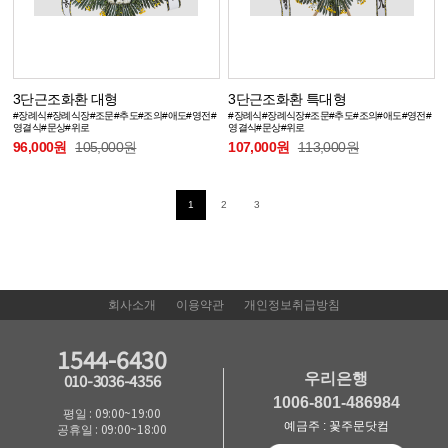
3단근조화환 대형
3단근조화환 특대형
#장례식#장례식장#조문#추도#조의#애도#영전#
#장례식#장례식장#조문#추도#조의#애도#영전#
영결식#문상#위로
영결식#문상#위로
96,000원
105,000원
107,000원
113,000원
1
2
3
회사소개
이용약관
개인정보취급방침
1544-6430
우리은행
010-3036-4356
1006-801-486984
평일 : 09:00~19:00
예금주 : 꽃주문닷컴
공휴일 : 09:00~18:00