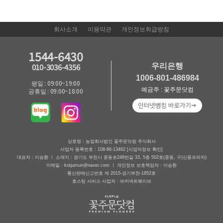
회사소개
이용약관
개인정보취급방침
1544-6430
우리은행
010-3036-4356
1006-801-486984
평일 : 09:00~19:00
예금주 : 꽃주문닷컴
공휴일 : 09:00~18:00
상호명 : 농업회사법인 꽃주문닷컴 주식회사
사업자 등록번호 : 108-86-13462
[사업자정보 확인]
대표자 : 이승환 ㅣ 소재지 : 경기도 부천시 중동로248번길 33, 5층 502호(중동, 구)신풍프라자)
이메일 : kotjumun@naver.com ㅣ 개인정보 보호책임자 : 이승환
통신판매신고번호 제 2015-경기부천-1852호
호스팅 서비스 사업자 : ㈜커넥트웨이브