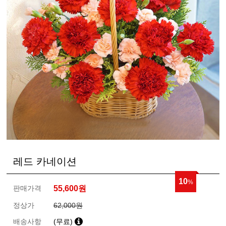
레드 카네이션
10
%
판매가격
55,600
원
정상가
62,000원
배송사항
(무료)