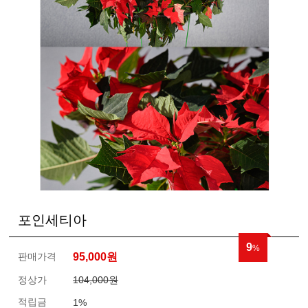
포인세티아
9
%
판매가격
95,000
원
정상가
104,000원
적립금
1%