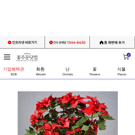
0
기업혜택관
화환
난
꽃
식물
B2B
Wreath
Orchids
Flowers
Plants