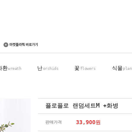
화환
난
꽃
식물
wreath
orchids
flowers
plan
플로플로 랜덤세트M +화병
축하 화환
동양란
꽃다발
탁상용 화분
근조 화환
서양란
꽃바구니
관엽 식물
33,900
원
판매가격
기업회원전용
장미100송이