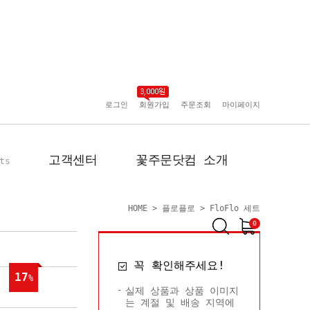
로그인
회원가입
주문조회
마이페이지
고객센터
꽃주문닷컴 소개
ts
HOME
>
플로플로
>
FloFlo 세트
0
공지사항
인사말
꼭 확인해주세요!
포토리뷰
회사 연혁
17
%
배송사진
플로플로소개
실제 상품과 상품 이미지
는 계절 및 배송 지역에
FAQ
회원사 현황