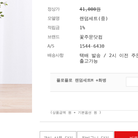
정상가
41,000원
모델명
랜덤세트(중)
적립금
1%
브랜드
꽃주문닷컴
A/S
1544-6430
배송사항
택배 발송 / 2시 이전 주
출고가능
플로플로 랜덤세트M +화병
(상품금액
원 + 기본옵션
원 )