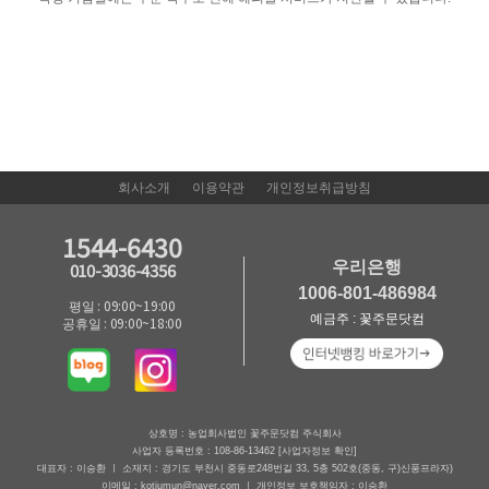
회사소개
이용약관
개인정보취급방침
1544-6430
우리은행
010-3036-4356
1006-801-486984
평일 : 09:00~19:00
예금주 : 꽃주문닷컴
공휴일 : 09:00~18:00
상호명 : 농업회사법인 꽃주문닷컴 주식회사
사업자 등록번호 : 108-86-13462
[사업자정보 확인]
대표자 : 이승환 ㅣ 소재지 : 경기도 부천시 중동로248번길 33, 5층 502호(중동, 구)신풍프라자)
이메일 : kotjumun@naver.com ㅣ 개인정보 보호책임자 : 이승환