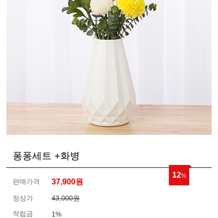
퐁퐁세트 +화병
12
%
판매가격
37,900
원
정상가
43,000원
적립금
1%