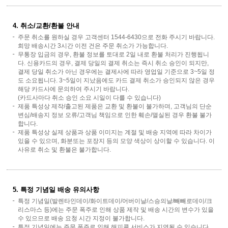
4. 취소/교환/환불 안내
주문 취소를 원하실 경우 고객센터 1544-6430으로 전화 주시기 바랍니다.
희망 배송시간 3시간 이전 건은 주문 취소가 가능합니다.
무통장 입금의 경우, 환불 정보를 토대로 2일 내로 환불 처리가 진행됩니
다. 신용카드의 경우, 결제 당일의 결제 취소는 즉시 취소 승인이 되지만,
결제 당일 취소가 아닌 경우에는 결제사에 따라 영업일 기준으로 3~5일 정
도 소요됩니다. 3~5일이 지났음에도 카드 결제 취소가 승인되지 않은 경우
해당 카드사에 문의하여 주시기 바랍니다.
(카드사마다 취소 승인 소요 시일이 다를 수 있습니다)
제품 특성상 제작/출고된 제품은 교환 및 환불이 불가하며, 고객님의 단순
변심/배송지 정보 오류/고객님 책임으로 인한 훼손/멸실된 경우 환불 불가
합니다.
제품 특성상 실제 상품과 상품 이미지는 계절 및 배송 지역에 따라 차이가
있을 수 있으며, 화분또는 포장지 등의 모양 색상이 상이할 수 있습니다. 이
사유로 취소 및 환불은 불가합니다.
5. 특정 기념일 배송 유의사항
특정 기념일(발렌타인데이/화이트데이/어버이날/스승의날/빼빼로데이/크
리스마스 등)에는 주문 폭주로 인해 상품 제작 및 배송 시간의 변수가 있을
수 있으므로 배송 요청 시간 지정이 불가합니다.
특정 기념일에는 주문 폭주로 인해 해피콜 서비스가 지연될 수 있습니다.