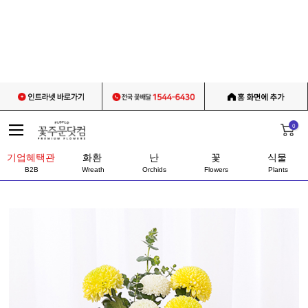
0
기업혜택관
화환
난
꽃
식물
B2B
Wreath
Orchids
Flowers
Plants