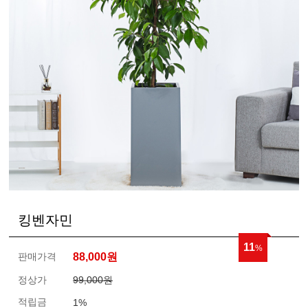
킹벤자민
11
%
판매가격
88,000
원
정상가
99,000원
적립금
1%