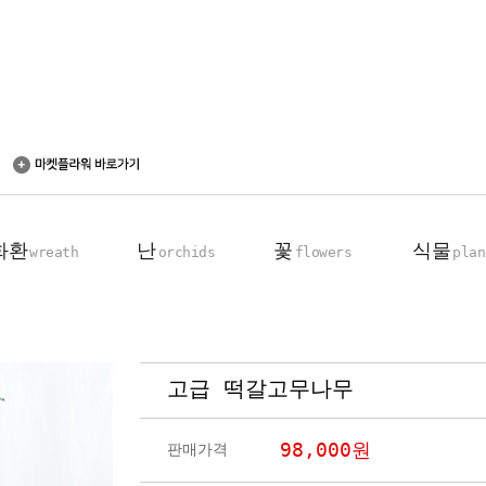
화환
난
꽃
식물
wreath
orchids
flowers
plan
고급 떡갈고무나무
축하 화환
동양란
꽃다발
탁상용 화분
근조 화환
서양란
꽃바구니
관엽 식물
98,000
원
판매가격
기업회원전용
장미100송이