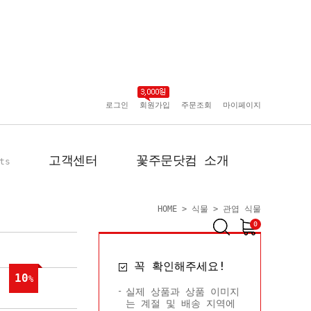
로그인
회원가입
주문조회
마이페이지
고객센터
꽃주문닷컴 소개
ts
HOME
>
식물
>
관엽 식물
0
공지사항
인사말
꼭 확인해주세요!
포토리뷰
회사 연혁
10
%
배송사진
플로플로소개
실제 상품과 상품 이미지
는 계절 및 배송 지역에
FAQ
회원사 현황