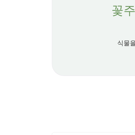
꽃주
식물을