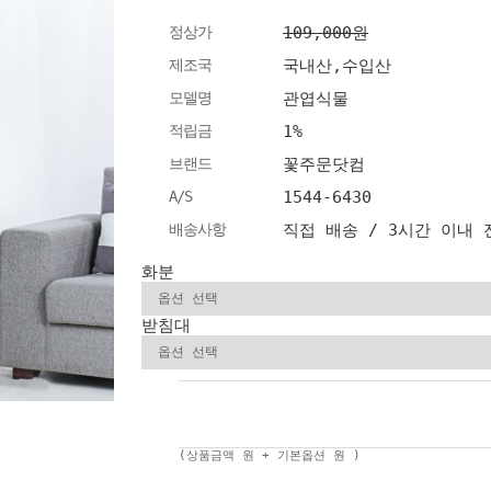
정상가
109,000원
제조국
국내산,수입산
모델명
관엽식물
적립금
1%
브랜드
꽃주문닷컴
A/S
1544-6430
배송사항
직접 배송 / 3시간 이내
화분
받침대
(상품금액
원 + 기본옵션
원 )