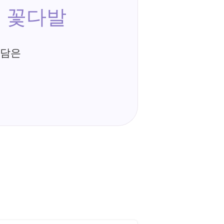
 꽃다발
 담은