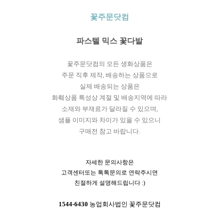
꽃주문닷컴
파스텔 믹스 꽃다발
꽃주문닷컴의 모든 생화상품은
주문 직후 제작, 배송하는 상품으로
실제 배송되는 상품은
화훼상품 특성상 계절 및 배송지역에 따라
소재와 부재료가 달라질 수 있으며,
샘플 이미지와 차이가 있을 수 있으니
구매전 참고 바랍니다.
자세한 문의사항은
고객센터또는 톡톡문의로 연락주시면
친절하게 설명해드립니다 :)
1544-6430
농업회사법인 꽃주문닷컴