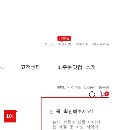
로그인
회원가입
주문조회
마이페이지
고객센터
꽃주문닷컴 소개
ts
HOME
>
장미꽃 100송이 모음전
0
공지사항
인사말
꼭 확인해주세요!
포토리뷰
회사 연혁
10
%
배송사진
플로플로소개
실제 상품과 상품 이미지
는 계절 및 배송 지역에
FAQ
회원사 현황