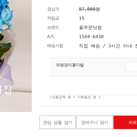
정상가
87,000원
적립금
1%
브랜드
꽃주문닷컴
A/S
1544-6430
배송사항
직접 배송 / 3시간 이내
파랑장미꽃다발
(상품금액
원 + 기본옵션
원 )
관심 상품 담기
장바구니 담기
바로