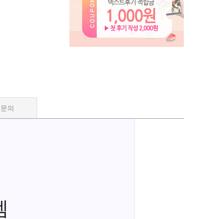
품문의
렘