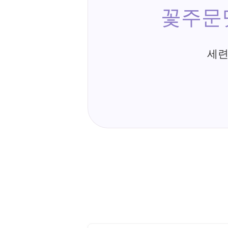
꽃주문
세련