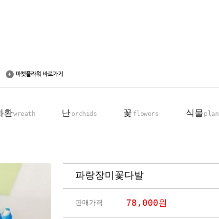
화환
난
꽃
식물
wreath
orchids
flowers
plan
파랑장미꽃다발
축하 화환
동양란
꽃다발
탁상용 화분
근조 화환
서양란
꽃바구니
관엽 식물
78,000
원
판매가격
기업회원전용
장미100송이