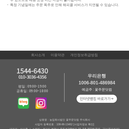
특정 기념일에는 주문 폭주로 인해 해피콜 서비스가 지연될 수 있습니다.
회사소개
이용약관
개인정보취급방침
1544-6430
우리은행
010-3036-4356
1006-801-486984
평일 : 09:00~19:00
예금주 : 꽃주문닷컴
공휴일 : 09:00~18:00
상호명 : 농업회사법인 꽃주문닷컴 주식회사
사업자 등록번호 : 108-86-13462
[사업자정보 확인]
대표자 : 이승환 ㅣ 소재지 : 경기도 부천시 중동로248번길 33, 5층 502호(중동, 구)신풍프라자)