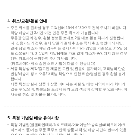
4. 취소/교환/환불 안내
주문 취소를 원하실 경우 고객센터 1544-6430으로 전화 주시기 바랍니다.
희망 배송시간 3시간 이전 건은 주문 취소가 가능합니다.
무통장 입금의 경우, 환불 정보를 토대로 2일 내로 환불 처리가 진행됩니
다. 신용카드의 경우, 결제 당일의 결제 취소는 즉시 취소 승인이 되지만,
결제 당일 취소가 아닌 경우에는 결제사에 따라 영업일 기준으로 3~5일 정
도 소요됩니다. 3~5일이 지났음에도 카드 결제 취소가 승인되지 않은 경우
해당 카드사에 문의하여 주시기 바랍니다.
(카드사마다 취소 승인 소요 시일이 다를 수 있습니다)
제품 특성상 제작/출고된 제품은 교환 및 환불이 불가하며, 고객님의 단순
변심/배송지 정보 오류/고객님 책임으로 인한 훼손/멸실된 경우 환불 불가
합니다.
제품 특성상 실제 상품과 상품 이미지는 계절 및 배송 지역에 따라 차이가
있을 수 있으며, 화분또는 포장지 등의 모양 색상이 상이할 수 있습니다. 이
사유로 취소 및 환불은 불가합니다.
5. 특정 기념일 배송 유의사항
특정 기념일(발렌타인데이/화이트데이/어버이날/스승의날/빼빼로데이/크
리스마스 등)에는 주문 폭주로 인해 상품 제작 및 배송 시간의 변수가 있을
수 있으므로 배송 요청 시간 지정이 불가합니다.