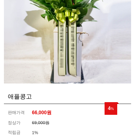
애플콩고
4
%
판매가격
66,000
원
정상가
69,000원
적립금
1%