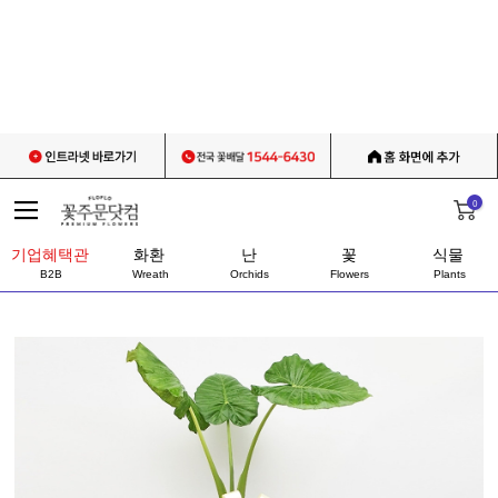
0
기업혜택관
화환
난
꽃
식물
B2B
Wreath
Orchids
Flowers
Plants