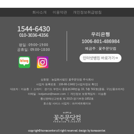
회사소개
이용약관
개인정보취급방침
1544-6430
우리은행
010-3036-4356
1006-801-486984
평일 : 09:00~19:00
예금주 : 꽃주문닷컴
공휴일 : 09:00~18:00
상호명 : 농업회사법인 꽃주문닷컴 주식회사
사업자 등록번호 : 108-86-13462
[사업자정보 확인]
대표자 : 이승환 ㅣ 소재지 : 경기도 부천시 중동로248번길 33, 5층 502호(중동, 구)신풍프라자)
이메일 : kotjumun@naver.com ㅣ 개인정보 보호책임자 : 이승환
통신판매신고번호 제 2015-경기부천-1852호
호스팅 서비스 사업자 : ㈜커넥트웨이브
copyrigh© koreacenter all right reserved. design by koreacenter.