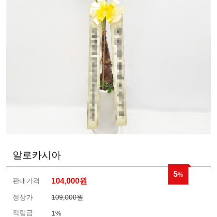
알로카시아
5
%
판매가격
104,000
원
정상가
109,000원
적립금
1%