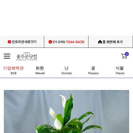
0
기업혜택관
화환
난
꽃
식물
B2B
Wreath
Orchids
Flowers
Plants