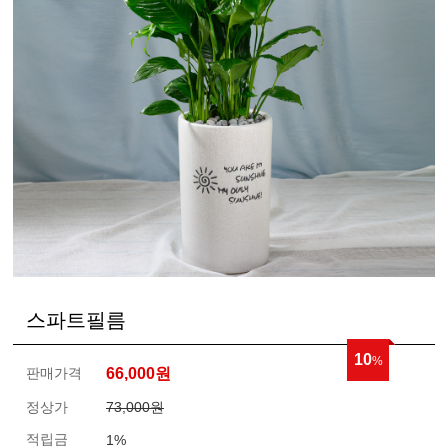
스파트필름
10
%
판매가격
66,000
원
정상가
73,000원
적립금
1%