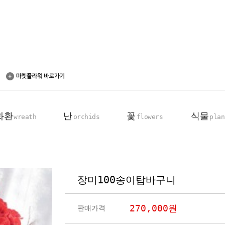
화환
난
꽃
식물
wreath
orchids
flowers
plan
장미100송이탑바구니
축하 화환
동양란
꽃다발
탁상용 화분
근조 화환
서양란
꽃바구니
관엽 식물
270,000
원
판매가격
기업회원전용
장미100송이