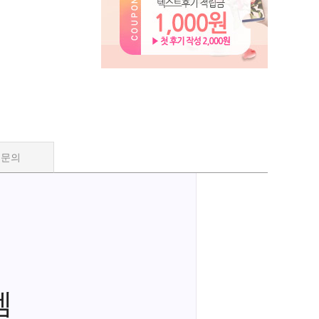
품문의
렘