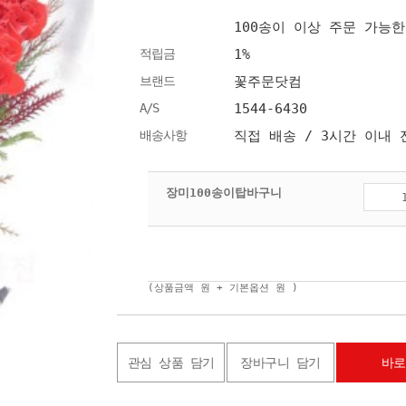
100송이 이상 주문 가능
적립금
1%
브랜드
꽃주문닷컴
A/S
1544-6430
배송사항
직접 배송 / 3시간 이내
장미100송이탑바구니
(상품금액
원 + 기본옵션
원 )
관심 상품 담기
장바구니 담기
바로