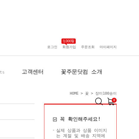
로그인
회원가입
주문조회
마이페이지
고객센터
꽃주문닷컴 소개
ts
HOME
>
꽃
>
장미100송이
0
공지사항
인사말
꼭 확인해주세요!
포토리뷰
회사 연혁
배송사진
플로플로소개
실제 상품과 상품 이미지
는 계절 및 배송 지역에
FAQ
회원사 현황