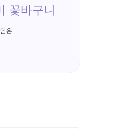
미 꽃바구니
 담은