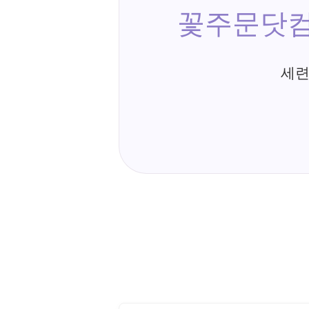
꽃주문닷컴
세련