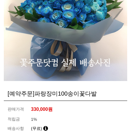
[예약주문]파랑장미100송이꽃다발
판매가격
330,000
원
적립금
1%
배송사항
(무료)