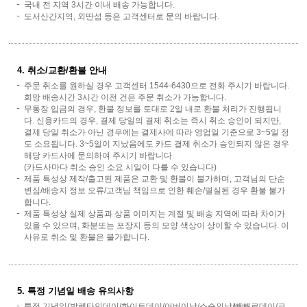
국내 전 지역 3시간 이내 배송 가능합니다.
도서산간지역, 외딴섬 등은 고객센터로 문의 바랍니다.
4. 취소/교환/환불 안내
주문 취소를 원하실 경우 고객센터 1544-6430으로 전화 주시기 바랍니다.
희망 배송시간 3시간 이전 건은 주문 취소가 가능합니다.
무통장 입금의 경우, 환불 정보를 토대로 2일 내로 환불 처리가 진행됩니
다. 신용카드의 경우, 결제 당일의 결제 취소는 즉시 취소 승인이 되지만,
결제 당일 취소가 아닌 경우에는 결제사에 따라 영업일 기준으로 3~5일 정
도 소요됩니다. 3~5일이 지났음에도 카드 결제 취소가 승인되지 않은 경우
해당 카드사에 문의하여 주시기 바랍니다.
(카드사마다 취소 승인 소요 시일이 다를 수 있습니다)
제품 특성상 제작/출고된 제품은 교환 및 환불이 불가하며, 고객님의 단순
변심/배송지 정보 오류/고객님 책임으로 인한 훼손/멸실된 경우 환불 불가
합니다.
제품 특성상 실제 상품과 상품 이미지는 계절 및 배송 지역에 따라 차이가
있을 수 있으며, 화분또는 포장지 등의 모양 색상이 상이할 수 있습니다. 이
사유로 취소 및 환불은 불가합니다.
5. 특정 기념일 배송 유의사항
특정 기념일(발렌타인데이/화이트데이/어버이날/스승의날/빼빼로데이/크