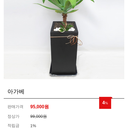
아가베
4
%
판매가격
95,000
원
정상가
99,000원
적립금
1%