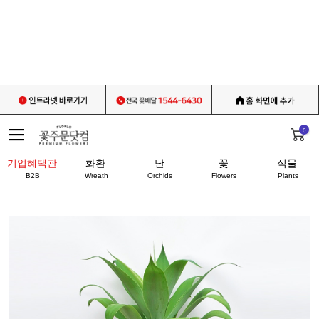
0
기업혜택관
화환
난
꽃
식물
B2B
Wreath
Orchids
Flowers
Plants