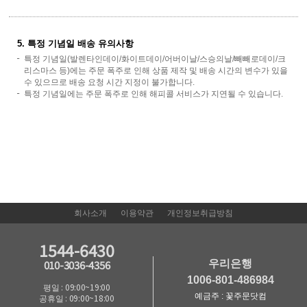
5. 특정 기념일 배송 유의사항
특정 기념일(발렌타인데이/화이트데이/어버이날/스승의날/빼빼로데이/크
리스마스 등)에는 주문 폭주로 인해 상품 제작 및 배송 시간의 변수가 있을
수 있으므로 배송 요청 시간 지정이 불가합니다.
특정 기념일에는 주문 폭주로 인해 해피콜 서비스가 지연될 수 있습니다.
회사소개
이용약관
개인정보취급방침
1544-6430
우리은행
010-3036-4356
1006-801-486984
평일 : 09:00~19:00
예금주 : 꽃주문닷컴
공휴일 : 09:00~18:00