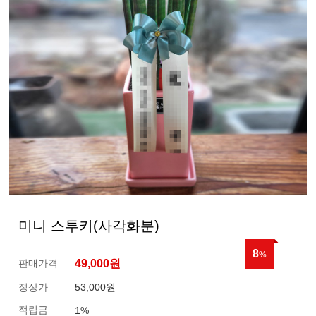
미니 스투키(사각화분)
8
%
판매가격
49,000
원
정상가
53,000원
적립금
1%