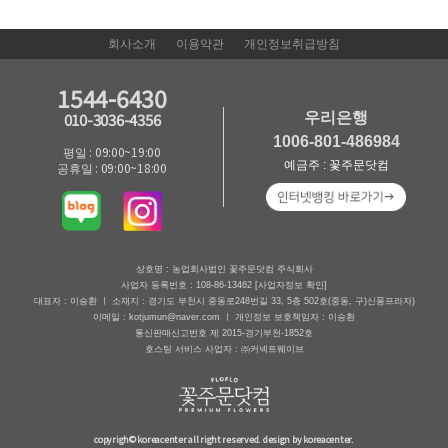
회사소개
이용약관
개인정보취급방침
1544-6430
우리은행
010-3036-4356
1006-801-486984
평일 : 09:00~19:00
예금주 : 꽃주문닷컴
공휴일 : 09:00~18:00
상호명 : 농업회사법인 꽃주문닷컴 주식회사
사업자 등록번호 : 108-86-13462
[사업자정보 확인]
대표자 : 이승환 ㅣ 소재지 : 경기도 부천시 중동로248번길 33, 5층 502호(중동, 구)신풍프라자)
이메일 : kotjumun@naver.com ㅣ 개인정보 보호책임자 : 이승환
통신판매신고번호 제 2015-경기부천-1852호
호스팅 서비스 사업자 : ㈜커넥트웨이브
copyrigh© koreacenter all right reserved. design by koreacenter.