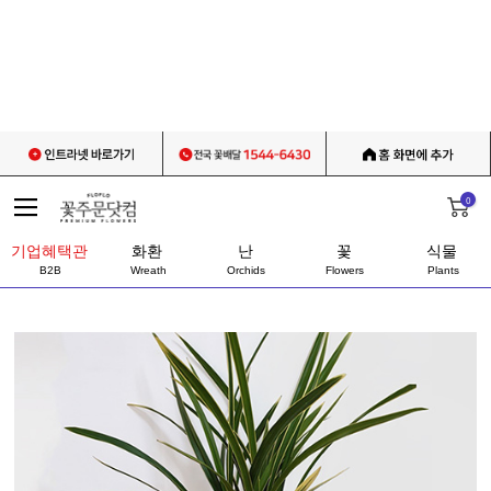
0
기업혜택관
화환
난
꽃
식물
B2B
Wreath
Orchids
Flowers
Plants