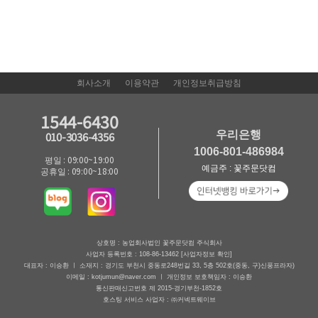
회사소개
이용약관
개인정보취급방침
1544-6430
우리은행
010-3036-4356
1006-801-486984
평일 : 09:00~19:00
예금주 : 꽃주문닷컴
공휴일 : 09:00~18:00
상호명 : 농업회사법인 꽃주문닷컴 주식회사
사업자 등록번호 : 108-86-13462
[사업자정보 확인]
대표자 : 이승환 ㅣ 소재지 : 경기도 부천시 중동로248번길 33, 5층 502호(중동, 구)신풍프라자)
이메일 : kotjumun@naver.com ㅣ 개인정보 보호책임자 : 이승환
통신판매신고번호 제 2015-경기부천-1852호
호스팅 서비스 사업자 : ㈜커넥트웨이브