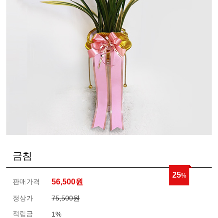
금침
25
%
판매가격
56,500
원
정상가
75,500원
적립금
1%