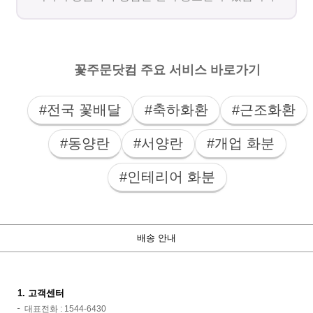
꽃주문닷컴 주요 서비스 바로가기
#전국 꽃배달
#축하화환
#근조화환
#동양란
#서양란
#개업 화분
#인테리어 화분
배송 안내
1. 고객센터
대표전화 : 1544-6430