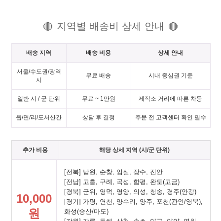
지역별 배송비 상세 안내
🔴
🔴
배송 지역
배송 비용
상세 안내
서울/수도권/광역
무료 배송
시내 중심권 기준
시
일반 시 / 군 단위
무료 ~ 1만원
제작소 거리에 따른 차등
읍/면/리/도서산간
상담 후 결정
주문 전 고객센터 확인 필수
추가 비용
해당 상세 지역 (시/군 단위)
[전북] 남원, 순창, 임실, 장수, 진안
[전남] 고흥, 구례, 곡성, 함평, 완도(고금)
[경북] 군위, 영덕, 영양, 의성, 청송, 경주(안강)
10,000
[경기] 가평, 연천, 양수리, 양주, 포천(관인/영북),
원
화성(송산/마도)