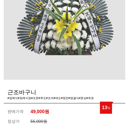
근조바구니
#장례식#장례식장#조문#추도#조의#애도#영전#영결식#문상#위로
13
%
판매가격
49,000
원
정상가
56,000원