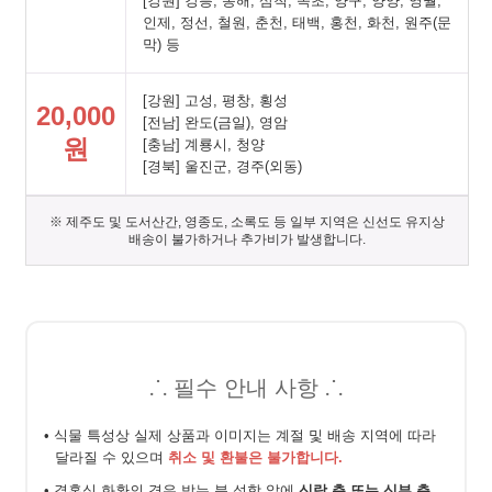
[강원] 강릉, 동해, 삼척, 속초, 양구, 양양, 영월,
인제, 정선, 철원, 춘천, 태백, 홍천, 화천, 원주(문
막) 등
[강원] 고성, 평창, 횡성
20,000
[전남] 완도(금일), 영암
원
[충남] 계룡시, 청양
[경북] 울진군, 경주(외동)
※ 제주도 및 도서산간, 영종도, 소록도 등 일부 지역은 신선도 유지상
배송이 불가하거나 추가비가 발생합니다.
⸫ 필수 안내 사항 ⸫
• 식물 특성상 실제 상품과 이미지는 계절 및 배송 지역에 따라
달라질 수 있으며
취소 및 환불은 불가합니다.
• 결혼식 화환의 경우 받는 분 성함 앞에
신랑 측 또는 신부 측