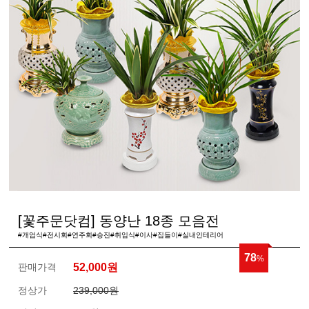
[꽃주문닷컴] 동양난 18종 모음전
#개업식#전시회#연주회#승진#취임식#이사#집들이#실내인테리어
78
%
판매가격
52,000
원
정상가
239,000원