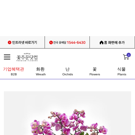
0
기업혜택관
화환
난
꽃
식물
B2B
Wreath
Orchids
Flowers
Plants