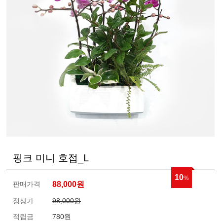
핑크 미니 호접_L
10
%
판매가격
88,000
원
정상가
98,000원
적립금
780원