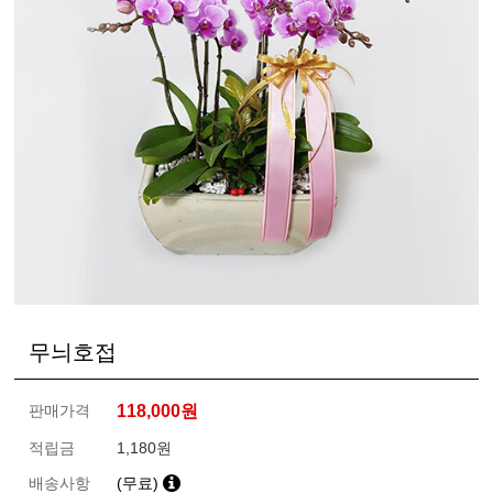
무늬호접
판매가격
118,000
원
적립금
1,180원
배송사항
(무료)