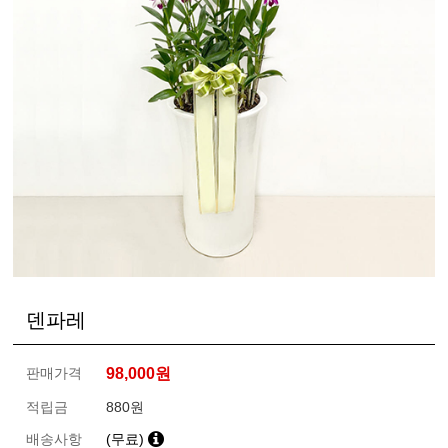
덴파레
판매가격
98,000
원
적립금
880원
배송사항
(무료)