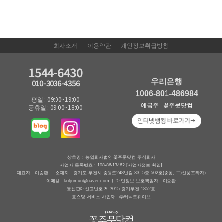
회사소개
이용약관
개인정보취급방침
1544-6430
우리은행
010-3036-4356
1006-801-486984
평일 : 09:00~19:00
예금주 : 꽃주문닷컴
공휴일 : 09:00~18:00
상호명 : 농업회사법인 꽃주문닷컴 주식회사
사업자 등록번호 : 108-86-13462
[사업자정보 확인]
대표자 : 이승환 ㅣ 소재지 : 경기도 부천시 중동로248번길 33, 5층 502호(중동, 구)신풍프라자)
이메일 : kotjumun@naver.com ㅣ 개인정보 보호책임자 : 이승환
통신판매신고번호 제 2015-경기부천-1852호
호스팅 서비스 사업자 : ㈜커넥트웨이브