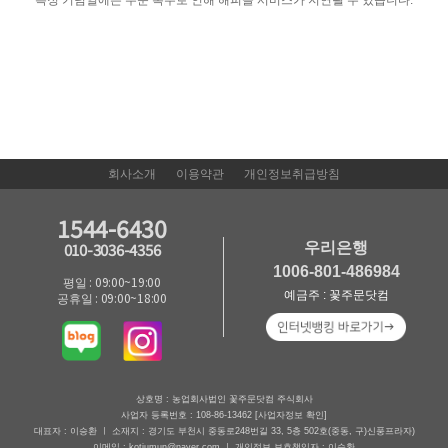
특정 기념일에는 주문 폭주로 인해 해피콜 서비스가 지연될 수 있습니다.
회사소개
이용약관
개인정보취급방침
1544-6430
우리은행
010-3036-4356
1006-801-486984
평일 : 09:00~19:00
예금주 : 꽃주문닷컴
공휴일 : 09:00~18:00
상호명 : 농업회사법인 꽃주문닷컴 주식회사
사업자 등록번호 : 108-86-13462
[사업자정보 확인]
대표자 : 이승환 ㅣ 소재지 : 경기도 부천시 중동로248번길 33, 5층 502호(중동, 구)신풍프라자)
이메일 : kotjumun@naver.com ㅣ 개인정보 보호책임자 : 이승환