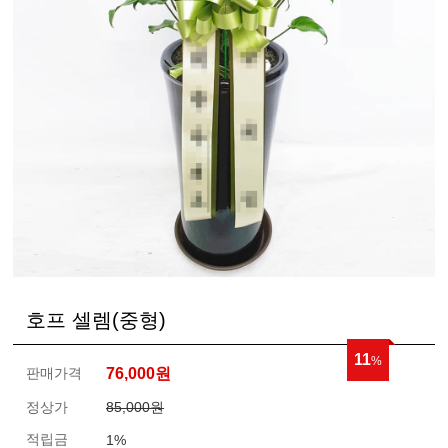
호프 셀렘(중형)
11
%
판매가격
76,000
원
정상가
85,000원
적립금
1%