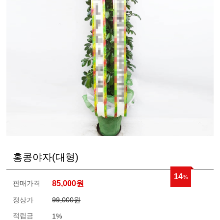
홍콩야자(대형)
14
%
판매가격
85,000
원
정상가
99,000원
적립금
1%