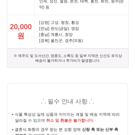
인제, 정선, 철원, 춘천, 태백, 홍천, 화천, 원주(문
막) 등
[강원] 고성, 평창, 횡성
20,000
[전남] 완도(금일), 영암
원
[충남] 계룡시, 청양
[경북] 울진군, 경주(외동)
※ 제주도 및 도서산간, 영종도, 소록도 등 일부 지역은 신선도 유지상
배송이 불가하거나 추가비가 발생합니다.
⸫ 필수 안내 사항 ⸫
• 식물 특성상 실제 상품과 이미지는 계절 및 배송 지역에 따라
달라질 수 있으며
취소 및 환불은 불가합니다.
• 결혼식 화환의 경우 받는 분 성함 앞에
신랑 측 또는 신부 측