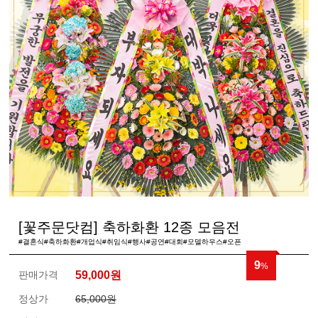
[꽃주문닷컴] 축하화환 12종 모음전
#결혼식#축하화환#개업식#취임식#행사#공연#대회#모델하우스#오픈
9
%
판매가격
59,000
원
정상가
65,000원