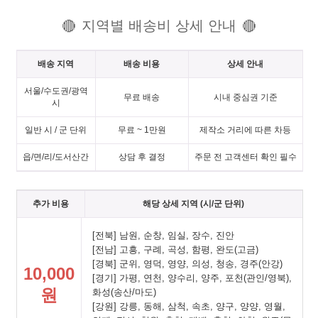
지역별 배송비 상세 안내
🔴
🔴
배송 지역
배송 비용
상세 안내
서울/수도권/광역
무료 배송
시내 중심권 기준
시
일반 시 / 군 단위
무료 ~ 1만원
제작소 거리에 따른 차등
읍/면/리/도서산간
상담 후 결정
주문 전 고객센터 확인 필수
추가 비용
해당 상세 지역 (시/군 단위)
[전북] 남원, 순창, 임실, 장수, 진안
[전남] 고흥, 구례, 곡성, 함평, 완도(고금)
[경북] 군위, 영덕, 영양, 의성, 청송, 경주(안강)
10,000
[경기] 가평, 연천, 양수리, 양주, 포천(관인/영북),
원
화성(송산/마도)
[강원] 강릉, 동해, 삼척, 속초, 양구, 양양, 영월,