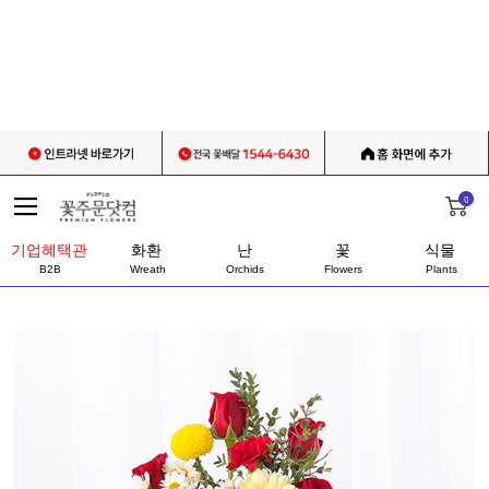
0
기업혜택관
화환
난
꽃
식물
B2B
Wreath
Orchids
Flowers
Plants