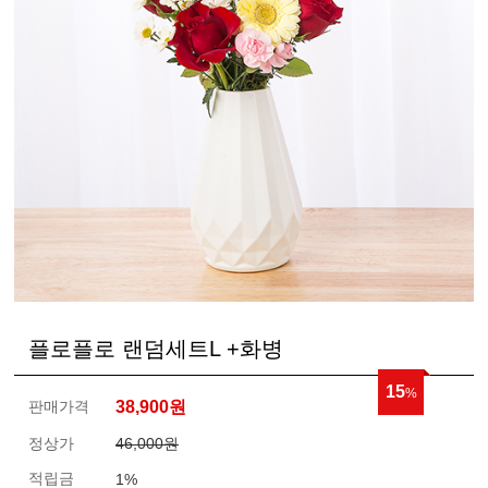
플로플로 랜덤세트L +화병
15
%
판매가격
38,900
원
정상가
46,000원
적립금
1%