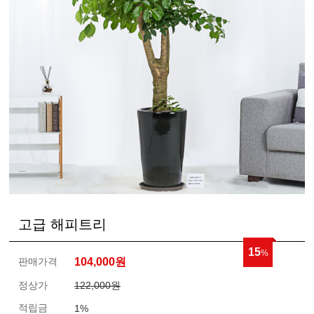
고급 해피트리
15
%
판매가격
104,000
원
정상가
122,000원
적립금
1%