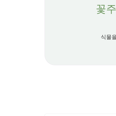
꽃주
식물을