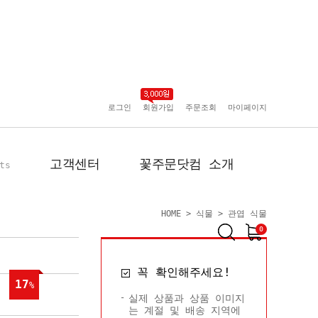
로그인
회원가입
주문조회
마이페이지
고객센터
꽃주문닷컴 소개
ts
HOME
>
식물
>
관엽 식물
0
공지사항
인사말
꼭 확인해주세요!
포토리뷰
회사 연혁
17
%
배송사진
플로플로소개
실제 상품과 상품 이미지
는 계절 및 배송 지역에
FAQ
회원사 현황