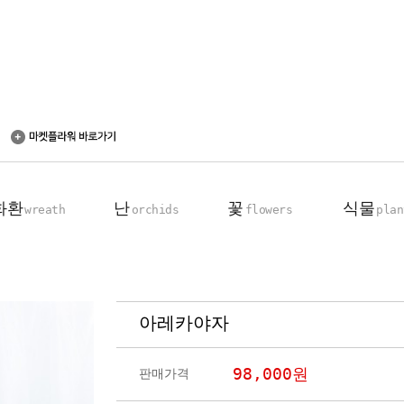
화환
난
꽃
식물
wreath
orchids
flowers
plan
아레카야자
축하 화환
동양란
꽃다발
탁상용 화분
근조 화환
서양란
꽃바구니
관엽 식물
98,000
원
판매가격
기업회원전용
장미100송이