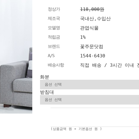
정상가
118,000원
제조국
국내산,수입산
모델명
관엽식물
적립금
1%
브랜드
꽃주문닷컴
A/S
1544-6430
배송사항
직접 배송 / 3시간 이내
화분
받침대
(상품금액
원 + 기본옵션
원 )