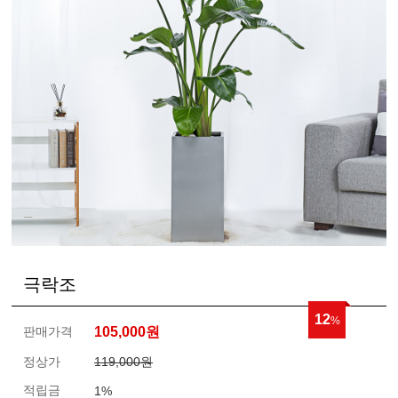
극락조
12
%
판매가격
105,000
원
정상가
119,000원
적립금
1%