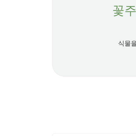
꽃주
식물을