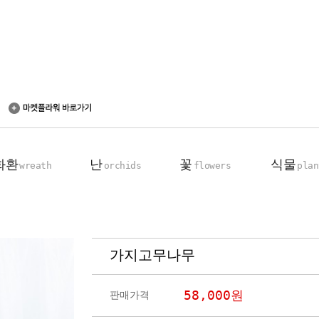
화환
난
꽃
식물
wreath
orchids
flowers
plan
가지고무나무
축하 화환
동양란
꽃다발
탁상용 화분
근조 화환
서양란
꽃바구니
관엽 식물
58,000
원
판매가격
기업회원전용
장미100송이