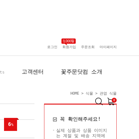
로그인
회원가입
주문조회
마이페이지
고객센터
꽃주문닷컴 소개
ts
HOME
>
식물
>
관엽 식물
0
공지사항
인사말
꼭 확인해주세요!
포토리뷰
회사 연혁
6
%
배송사진
플로플로소개
실제 상품과 상품 이미지
는 계절 및 배송 지역에
FAQ
회원사 현황