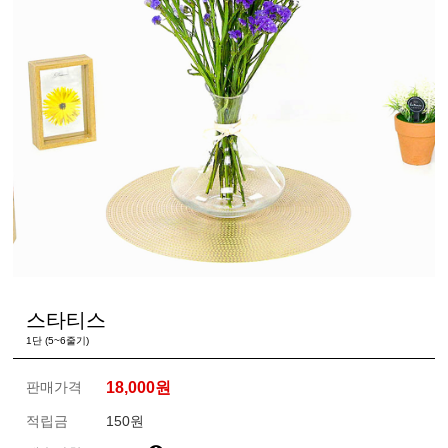
스타티스
1단 (5~6줄기)
판매가격
18,000
원
적립금
150원