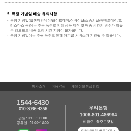
5. 특정 기념일 배송 유의사항
특정 기념일(발렌타인데이/화이트데이/어버이날/스승의날/빼빼로데이/크
리스마스 등)에는 주문 폭주로 인해 상품 제작 및 배송 시간의 변수가 있을
수 있으므로 배송 요청 시간 지정이 불가합니다.
특정 기념일에는 주문 폭주로 인해 해피콜 서비스가 지연될 수 있습니다.
회사소개
이용약관
개인정보취급방침
1544-6430
우리은행
010-3036-4356
1006-801-486984
평일 : 09:00~19:00
예금주 : 꽃주문닷컴
공휴일 : 09:00~18:00