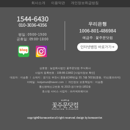
회사소개
이용약관
개인정보취급방침
1544-6430
우리은행
010-3036-4356
1006-801-486984
평일 : 09:00~19:00
예금주 : 꽃주문닷컴
공휴일 : 09:00~18:00
상호명 : 농업회사법인 꽃주문닷컴 주식회사
사업자 등록번호 : 108-86-13462
[사업자정보 확인]
대표자 : 이승환 ㅣ 소재지 : 경기도 부천시 중동로248번길 33, 5층 502호(중동, 구)신풍프라자)
이메일 : kotjumun@naver.com ㅣ 개인정보 보호책임자 : 이승환
통신판매신고번호 제 2015-경기부천-1852호
호스팅 서비스 사업자 : ㈜커넥트웨이브
copyrigh© koreacenter all right reserved. design by koreacenter.