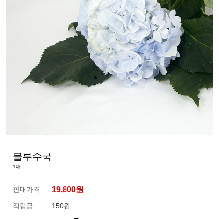
블루수국
1대
판매가격
19,800
원
적립금
150원