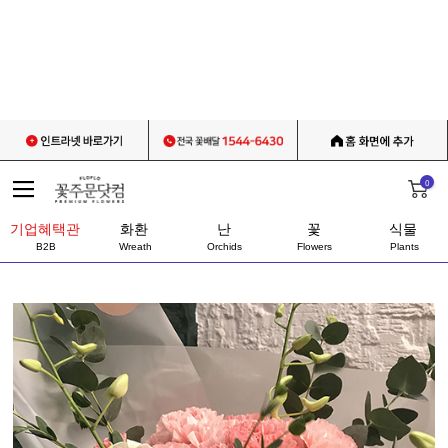
0
기업혜택관
화환
난
꽃
식물
B2B
Wreath
Orchids
Flowers
Plants