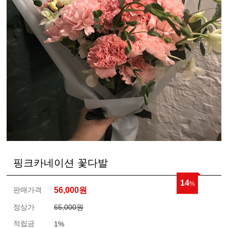
핑크카네이션 꽃다발
14
%
판매가격
56,000
원
정상가
65,000원
적립금
1%