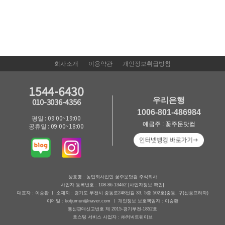
회사소개
이용약관
개인정보취급방침
1544-6430
우리은행
010-3036-4356
1006-801-486984
평일 : 09:00~19:00
예금주 : 꽃주문닷컴
공휴일 : 09:00~18:00
상호명 : 농업회사법인 꽃주문닷컴 주식회사
사업자 등록번호 : 108-86-13462
[사업자정보 확인]
대표자 : 이승환 ㅣ 소재지 : 경기도 부천시 중동로248번길 33, 5층 502호(중동, 구)신풍프라자)
이메일 : kotjumun@naver.com ㅣ 개인정보 보호책임자 : 이승환
통신판매신고번호 제 2015-경기부천-1852호
호스팅 서비스 사업자 : ㈜커넥트웨이브