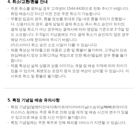
4. 취소/교환/환불 안내
주문 취소를 원하실 경우 고객센터 1544-6430으로 전화 주시기 바랍니다.
희망 배송시간 3시간 이전 건은 주문 취소가 가능합니다.
무통장 입금의 경우, 환불 정보를 토대로 2일 내로 환불 처리가 진행됩니
다. 신용카드의 경우, 결제 당일의 결제 취소는 즉시 취소 승인이 되지만,
결제 당일 취소가 아닌 경우에는 결제사에 따라 영업일 기준으로 3~5일 정
도 소요됩니다. 3~5일이 지났음에도 카드 결제 취소가 승인되지 않은 경우
해당 카드사에 문의하여 주시기 바랍니다.
(카드사마다 취소 승인 소요 시일이 다를 수 있습니다)
제품 특성상 제작/출고된 제품은 교환 및 환불이 불가하며, 고객님의 단순
변심/배송지 정보 오류/고객님 책임으로 인한 훼손/멸실된 경우 환불 불가
합니다.
제품 특성상 실제 상품과 상품 이미지는 계절 및 배송 지역에 따라 차이가
있을 수 있으며, 화분또는 포장지 등의 모양 색상이 상이할 수 있습니다. 이
사유로 취소 및 환불은 불가합니다.
5. 특정 기념일 배송 유의사항
특정 기념일(발렌타인데이/화이트데이/어버이날/스승의날/빼빼로데이/크
리스마스 등)에는 주문 폭주로 인해 상품 제작 및 배송 시간의 변수가 있을
수 있으므로 배송 요청 시간 지정이 불가합니다.
특정 기념일에는 주문 폭주로 인해 해피콜 서비스가 지연될 수 있습니다.