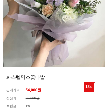
파스텔믹스꽃다발
13
%
판매가격
54,000
원
정상가
62,000원
적립금
1%