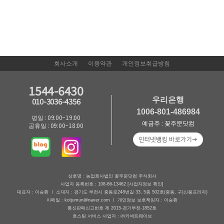
회사소개
이용약관
개인정보취급방침
1544-6430
우리은행
010-3036-4356
1006-801-486984
평일 : 09:00~19:00
예금주 : 꽃주문닷컴
공휴일 : 09:00~18:00
상호명 : 농업회사법인 꽃주문닷컴 주식회사
사업자 등록번호 : 108-86-13462
[사업자정보 확인]
대표자 : 이승환 ㅣ 소재지 : 경기도 부천시 중동로248번길 33, 5층 502호(중동, 구)신풍프라자)
이메일 : kotjumun@naver.com ㅣ 개인정보 보호책임자 : 이승환
통신판매신고번호 제 2015-경기부천-1852호
호스팅 서비스 사업자 : ㈜커넥트웨이브