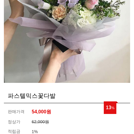
파스텔믹스꽃다발
13
%
판매가격
54,000
원
정상가
62,000원
적립금
1%