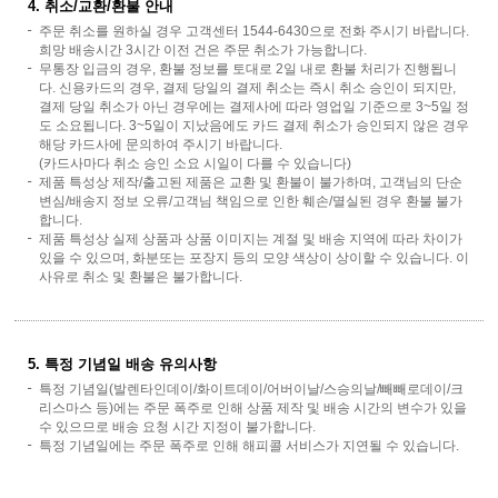
4. 취소/교환/환불 안내
주문 취소를 원하실 경우 고객센터 1544-6430으로 전화 주시기 바랍니다.
희망 배송시간 3시간 이전 건은 주문 취소가 가능합니다.
무통장 입금의 경우, 환불 정보를 토대로 2일 내로 환불 처리가 진행됩니
다. 신용카드의 경우, 결제 당일의 결제 취소는 즉시 취소 승인이 되지만,
결제 당일 취소가 아닌 경우에는 결제사에 따라 영업일 기준으로 3~5일 정
도 소요됩니다. 3~5일이 지났음에도 카드 결제 취소가 승인되지 않은 경우
해당 카드사에 문의하여 주시기 바랍니다.
(카드사마다 취소 승인 소요 시일이 다를 수 있습니다)
제품 특성상 제작/출고된 제품은 교환 및 환불이 불가하며, 고객님의 단순
변심/배송지 정보 오류/고객님 책임으로 인한 훼손/멸실된 경우 환불 불가
합니다.
제품 특성상 실제 상품과 상품 이미지는 계절 및 배송 지역에 따라 차이가
있을 수 있으며, 화분또는 포장지 등의 모양 색상이 상이할 수 있습니다. 이
사유로 취소 및 환불은 불가합니다.
5. 특정 기념일 배송 유의사항
특정 기념일(발렌타인데이/화이트데이/어버이날/스승의날/빼빼로데이/크
리스마스 등)에는 주문 폭주로 인해 상품 제작 및 배송 시간의 변수가 있을
수 있으므로 배송 요청 시간 지정이 불가합니다.
특정 기념일에는 주문 폭주로 인해 해피콜 서비스가 지연될 수 있습니다.