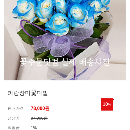
파랑장미꽃다발
10
%
판매가격
78,000
원
정상가
87,000원
적립금
1%