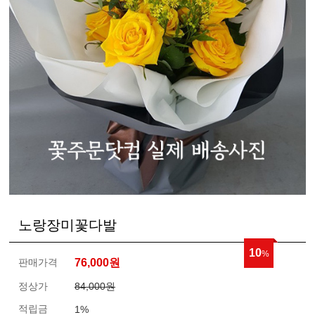
노랑장미꽃다발
10
%
판매가격
76,000
원
정상가
84,000원
적립금
1%