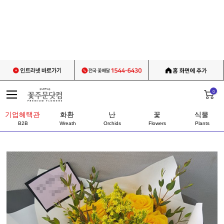
0
기업혜택관
화환
난
꽃
식물
B2B
Wreath
Orchids
Flowers
Plants